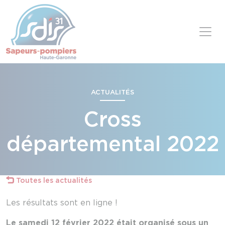
Panneau de gestion des cookies
Skip to content
ACTUALITÉS
Cross
départemental 2022
Toutes les actualités
Les résultats sont en ligne !
Le samedi 12 février 2022 était organisé sous un