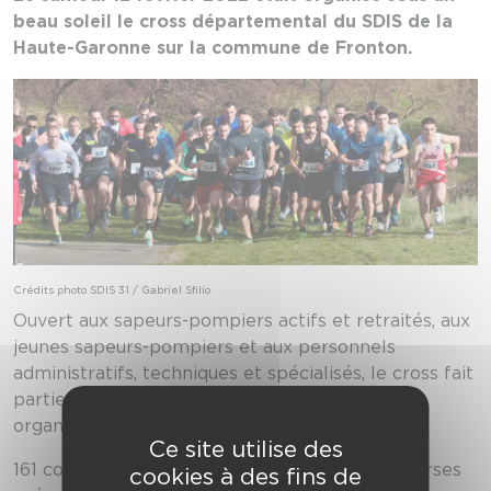
beau soleil le cross départemental du SDIS de la
Haute-Garonne sur la commune de Fronton.
Crédits photo SDIS 31 / Gabriel Sfilio
Ouvert aux sapeurs-pompiers actifs et retraités, aux
jeunes sapeurs-pompiers et aux personnels
administratifs, techniques et spécialisés, le cross fait
partie des deux épreuves sportives statutaires
organisées par les SDIS.
Ce site utilise des
161 coureurs ont participé à une des quatre courses
cookies à des fins de