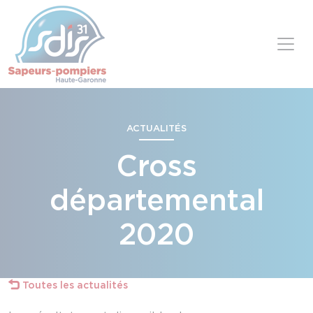
Panneau de gestion des cookies
Skip to content
ACTUALITÉS
Cross
départemental
2020
Toutes les actualités