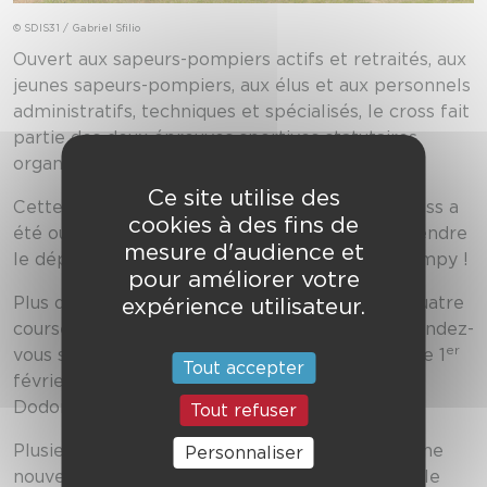
© SDIS31 / Gabriel Sfilio
Ouvert aux sapeurs-pompiers actifs et retraités, aux
jeunes sapeurs-pompiers, aux élus et aux personnels
administratifs, techniques et spécialisés, le cross fait
partie des deux épreuves sportives statutaires
organisées par les SDIS.
Ce site utilise des
Cette année, pour la toute première fois, le cross a
cookies à des fins de
été ouvert aux enfants. Ces derniers ont pu prendre
mesure d'audience et
le départ d’une course de 600 mètres avec Pompy !
pour améliorer votre
expérience utilisateur.
Plus de 300 coureurs ont participé à une des quatre
courses prévues au programme. Le prochain rendez-
er
vous sera l’épreuve régionale qui se déroulera le 1
Tout accepter
février 2020 au complexe sportif de L’Isle-en-
Dodon.
Tout refuser
Plusieurs récompenses ont été remises, dont une
Personnaliser
nouvelle qui a fait son apparition cette année : le