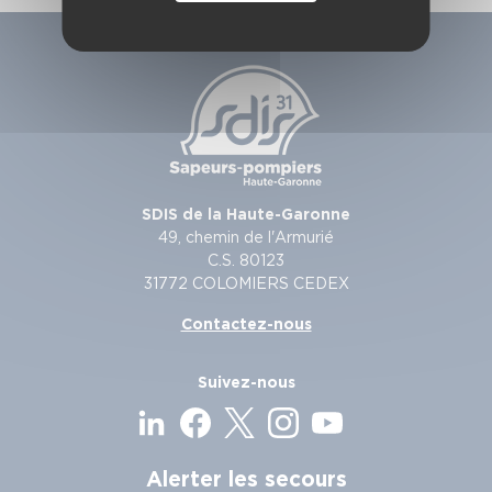
SDIS de la Haute-Garonne
49, chemin de l'Armurié
C.S. 80123
31772 COLOMIERS CEDEX
Contactez-nous
Suivez-nous
Alerter les secours