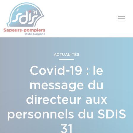
Panneau de gestion des cookies
Skip to content
ACTUALITÉS
Covid-19 : le
message du
directeur aux
personnels du SDIS
31