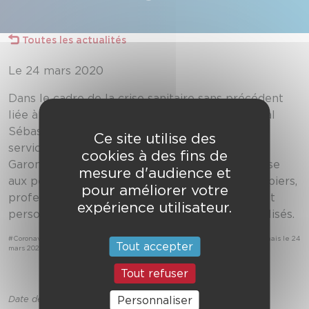
Toutes les actualités
Le 24 mars 2020
Dans le cadre de la crise sanitaire sans précédent
liée à l’épidémie CoViD-19, le contrôleur général
Sébastien Vergé, directeur départemental des
Ce site utilise des
services d’incendie et de secours de la Haute-
cookies à des fins de
Garonne, chef du corps départemental, s’adresse
mesure d'audience et
aux personnels du département : sapeurs-pompiers,
pour améliorer votre
professionnels, sapeurs-pompiers volontaires et
expérience utilisateur.
personnels administratifs, techniques et spécialisés.
#Coronavirus Message du chef de corps aux sapeurs-pompiers haut-garonnais le 24
Tout accepter
mars 2020, par
Lpirio
Tout refuser
Personnaliser
Date de publication vendredi 04 avril 2020