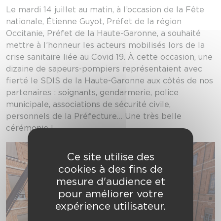
Le mardi 14 juillet au matin, à l’occasion de la Fête
nationale, Étienne Guyot, Préfet de la région
Occitanie, Préfet de la Haute-Garonne, a souhaité
mettre à l’honneur les acteurs mobilisés lors de la
crise sanitaire liée au Covid 19. À cette occasion, une
dizaine de sapeurs-pompiers représentaient avec
fierté le SDIS de la Haute-Garonne aux côtés de nos
partenaires : soignants, gendarmerie, police
municipale, associations de sécurité civile,
personnels de la Préfecture… Une très belle
cérémonie !
Ce site utilise des
cookies à des fins de
mesure d'audience et
pour améliorer votre
expérience utilisateur.