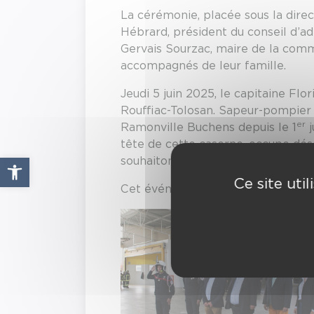
La cérémonie, placée sous la direc
Hébrard, président du conseil d’a
Gervais Sourzac, maire de la comm
accompagnés de leur famille.
Jeudi 5 juin 2025, le capitaine Fl
Rouffiac-Tolosan. Sapeur-pompier p
er
Ramonville Buchens depuis le 1
j
tête de cette caserne, occupe dé
Ouvrir la barre d’outils
souhaitons à tous les deux une ple
Ce site uti
Cet événement a aussi été l’occas