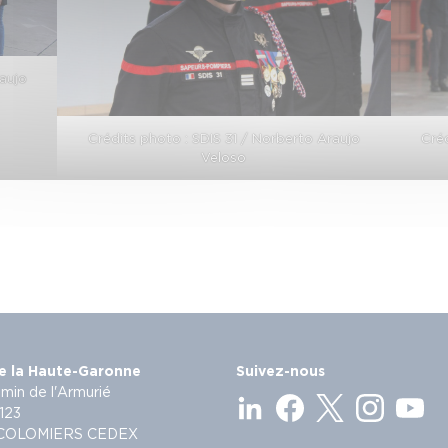
raujo
Crédits photo : SDIS 31 / Norberto Araujo
Créd
Veloso
e la Haute-Garonne
Suivez-nous
min de l'Armurié
123
 COLOMIERS CEDEX