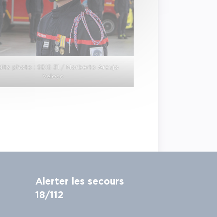
its photo : SDIS 31 / Norberto Araujo
Veloso
Alerter les secours
18/112