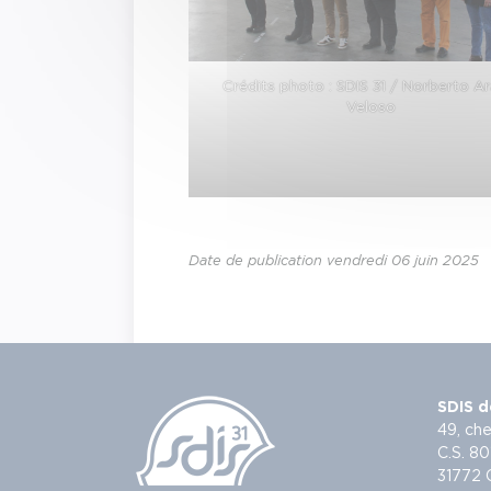
Crédits photo : SDIS 31 / Norberto A
Veloso
Date de publication vendredi 06 juin 2025
SDIS d
49, che
C.S. 80
31772