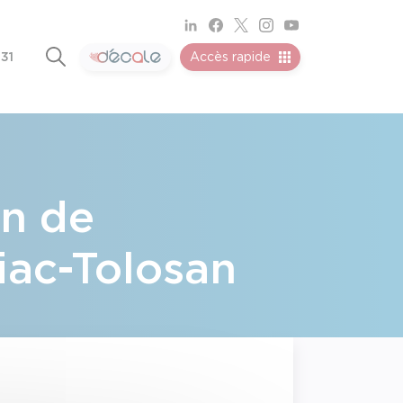
 31
Accès rapide
n de
ac-Tolosan