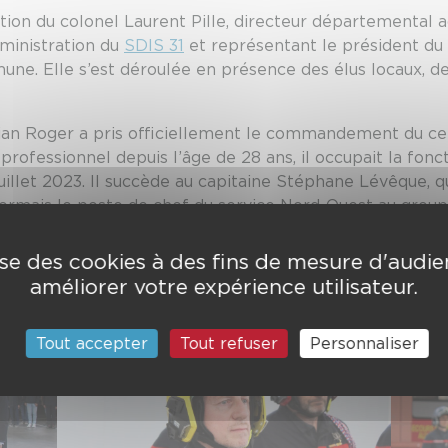
tion du colonel Laurent Pille, directeur départemental ad
dministration du
SDIS 31
et représentant le président du 
une. Elle s’est déroulée en présence des élus locaux, d
orian Roger a pris officiellement le commandement du ce
rofessionnel depuis l’âge de 28 ans, il occupait la fonct
uillet 2023. Il succède au capitaine Stéphane Lévêque, q
sormais le poste de chef du service Nord-Ouest au grou
ine réussite dans leurs nouvelles fonctions.
lise des cookies à des fins de mesure d'audi
ion de remettre six diplômes et quatre grades aux perso
améliorer votre expérience utilisateur.
Tout accepter
Tout refuser
Personnaliser