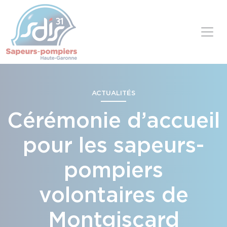
Panneau de gestion des cookies
Skip to content
ACTUALITÉS
Cérémonie d’accueil
pour les sapeurs-
pompiers
volontaires de
Montgiscard