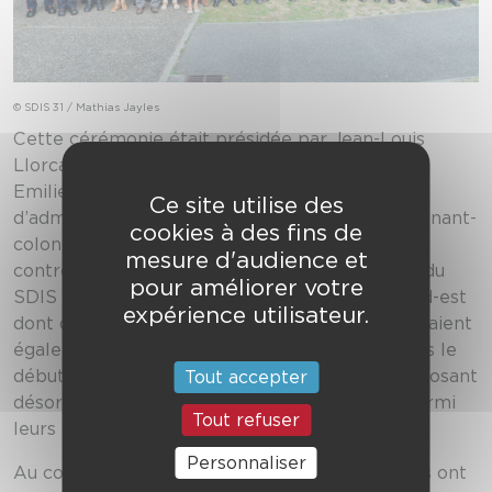
© SDIS 31 / Mathias Jayles
Cette cérémonie était présidée par Jean-Louis
Llorca, vice-président du SDIS représentant
Emilienne Poumirol, présidente du conseil
Ce site utilise des
d’administration du SDIS, en présence du lieutenant-
cookies à des fins de
colonel François Chauvet, représentant le
mesure d'audience et
contrôleur général Sébastien Vergé, directeur du
pour améliorer votre
SDIS et de l’encadrement du groupement Nord-est
expérience utilisateur.
dont dépend la gestion de la future caserne. Étaient
également conviés les maires concernés depuis le
début par la campagne de recrutement et disposant
Tout accepter
désormais de sapeurs-pompiers volontaires parmi
Tout refuser
leurs administrés .
Personnaliser
Au cours de la soirée, 27 hommes et 4 femmes ont