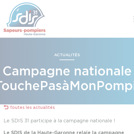
Panneau de gestion des cookies
Skip to content
ACTUALITÉS
Campagne nationale
TouchePasàMonPompi
Toutes les actualités
Le SDIS 31 participe à la campagne nationale !
Le SDIS de la Haute-Garonne relaie la campagne