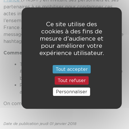
partenaires à se mobiliser pour condamner ces
actes inadmissibles. Nous convions également
l’ensemble des citoyens haut-garonnais(es) et de
Ce site utilise des
France à témoigner leur solidarité en postant un
cookies à des fins de
message ou un selfie sur les réseaux sociaux avec le
mesure d'audience et
hashtag #TouchePasàMonPompier.
pour améliorer votre
expérience utilisateur.
Comment ?
Téléchargez et imprimez le bandeau
Tout accepter
#TouchePasàMonPompier (en cliquant sur le
bandeau ci-dessus)
Tout refuser
Postez votre message et/ou votre photo
Personnaliser
avec le bandeau sur les réseaux sociaux.
On compte sur votre mobilisation !
Date de publication jeudi 01 janvier 2018