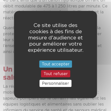
40 bars, ainsi que d’un canon hydraulique offrant un
débit modulable de 475 à 1 250 litres par minute. Ce
matériel de pointe vient renforcer l’efficacité et la
réactivité des unités engagées sur le terrain.
Ce site utilise des
Quant aux tenues jaunes, destinées à renforcer la
cookies à des fins de
protection de nos sapeurs-pompiers et améliorer
mesure d'audience et
leur sécurité et leur confort, elles ont équipé
pour améliorer votre
l’ensemble des colonnes de renfort engagées cet
expérience utilisateur.
ainsi que les modules légers feux tactiques.
Tout accepter
Un engagement collectif à
Tout refuser
saluer
Personnaliser
La réussite de cette saison repose sur la
mobilisation de
tous les personnels du SDIS 31
:
sapeurs-pompiers sur le terrain mais également les
équipes logistiques et alimentaires sans oublier les
infirmiers du service de santé et de secours médical.