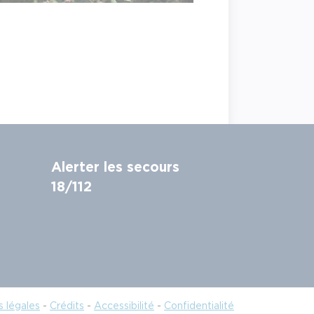
Alerter les secours
18/112
 légales
-
Crédits
-
Accessibilité
-
Confidentialité