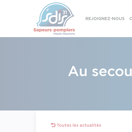
Panneau de gestion des cookies
REJOIGNEZ-NOUS
C
Skip to content
Au secou
Toutes les actualités