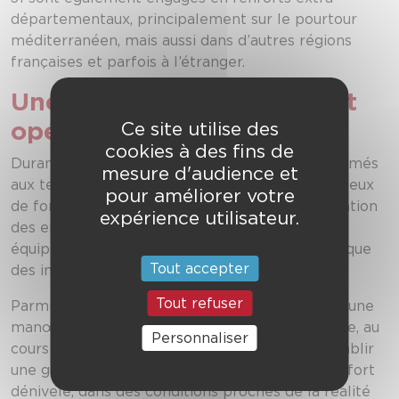
départementaux, principalement sur le pourtour
méditerranéen, mais aussi dans d’autres régions
françaises et parfois à l’étranger.
Une formation exigeante et
opérationnelle
Ce site utilise des
cookies à des fins de
Durant plusieurs jours, les stagiaires ont été formés
mesure d'audience et
aux techniques spécifiques de lutte contre les feux
pour améliorer votre
de forêt : progression sur terrain difficile, utilisation
expérience utilisateur.
des engins spécialisés, mise en œuvre des
équipements hydrauliques et organisation tactique
Tout accepter
des interventions.
Tout refuser
Parmi les temps forts de cette session figurait une
manœuvre nocturne particulièrement exigeante, au
Personnaliser
cours de laquelle les futurs équipiers ont dû établir
une grande longueur de tuyaux sur un terrain à fort
dénivelé, dans des conditions proches de la réalité